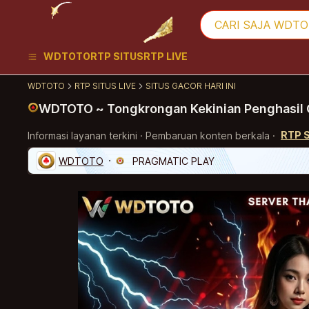
iphones 16
What are you look
CARI SAJA WDT
torras phone case
samsung note 20 
WDTOTO
RTP SITUS
RTP LIVE
iphones 15 pro ma
WDTOTO
RTP SITUS LIVE
SITUS GACOR HARI INI
WDTOTO ~ Tongkrongan Kekinian Penghasil
RTP 
Informasi layanan terkini
Pembaruan konten berkala
WDTOTO
PRAGMATIC PLAY