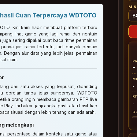
MIN
hasil Cuan Terpercaya WDTOTO
TO, Kini kami hadir membuat platform terbaru
mpang lihat game yang lagi ramai dan nentuin
 juga sering dipakai buat baca ritme permainan
punya jam ramai tertentu, jadi banyak pemain
. Dengan alur data yang lebih jelas, permainan
sal main.
P
-
or
M
-
lang dari satu akses yang terpusat, dibanding
tau obrolan tanpa jelas sumbernya. WDTOTO
R
 ketika orang ingin membaca gambaran RTP live
-
Play. Ini bukan janji angka pasti atau hasil tiap
aca situasi dengan lebih tenang dan ada arah.
C
ing melengkapi
nsi persentase dalam konteks satu game atau