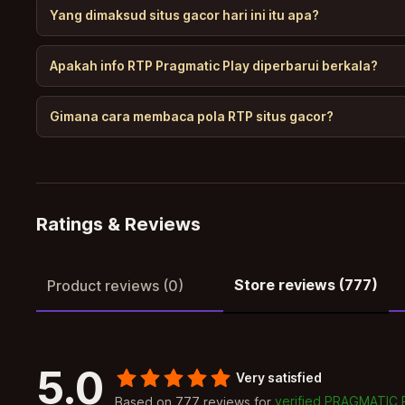
Yang dimaksud situs gacor hari ini itu apa?
Apakah info RTP Pragmatic Play diperbarui berkala?
Gimana cara membaca pola RTP situs gacor?
Ratings & Reviews
Store reviews (777)
Product reviews (0)
5.0
Very satisfied
verified PRAGMATIC 
Based on 777 reviews for