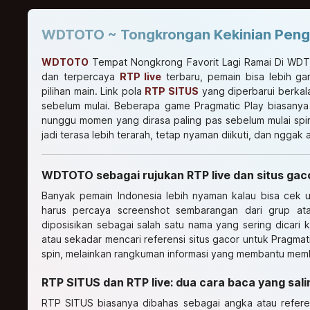
WDTOTO ~ Tongkrongan Kekinian Peng
WDTOTO
Tempat Nongkrong Favorit Lagi Ramai Di WDTO
dan terpercaya
RTP live
terbaru, pemain bisa lebih ga
pilihan main. Link pola
RTP SITUS
yang diperbarui berkala
sebelum mulai. Beberapa game Pragmatic Play biasanya 
nunggu momen yang dirasa paling pas sebelum mulai spin
jadi terasa lebih terarah, tetap nyaman diikuti, dan nggak a
WDTOTO sebagai rujukan RTP live dan situs gac
Banyak pemain Indonesia lebih nyaman kalau bisa cek u
harus percaya screenshot sembarangan dari grup a
diposisikan sebagai salah satu nama yang sering dicari
atau sekadar mencari referensi situs gacor untuk Pragmatic 
spin, melainkan rangkuman informasi yang membantu memb
RTP SITUS dan RTP live: dua cara baca yang sal
RTP SITUS biasanya dibahas sebagai angka atau refere