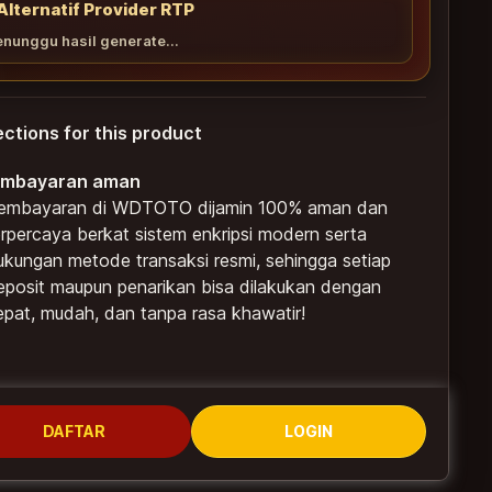
Alternatif Provider RTP
nunggu hasil generate...
ections for this product
embayaran aman
embayaran di WDTOTO dijamin 100% aman dan
erpercaya berkat sistem enkripsi modern serta
ukungan metode transaksi resmi, sehingga setiap
eposit maupun penarikan bisa dilakukan dengan
epat, mudah, dan tanpa rasa khawatir!
DAFTAR
LOGIN