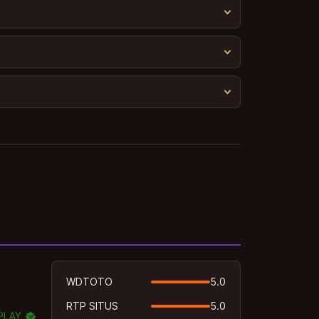
WDTOTO
5.0
RTP SITUS
5.0
PLAY